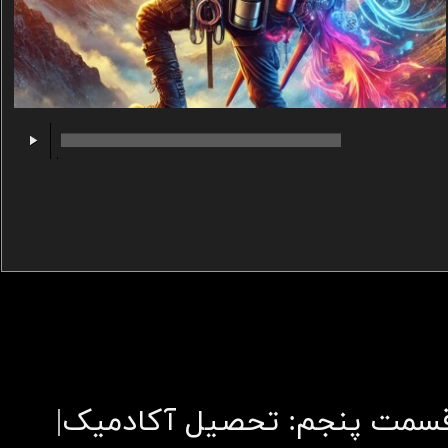
00:00
/
00:00
سمت پنجم: تحصیل آکادمیک|